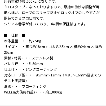
用荷重)は 約1,000kg になります。
クロスタイプになっておりますので、摩擦の微妙な調整が可
能なほか、ロープのスリップ防止やロックオフのしやすさが
期待できるプロ仕様です。
シリアル番号が付いており、3年間の保証付きです。
■ 仕様 ■
本体重量・・・約2.5kg
サイズ・・・筒長約18cm + ゴム約2.5cm × 横約24cm × 幅約
25cm
素材 / 材質・・・ステンレス製
バレル径・・・約50mm
仕上げ・・・ジンクコーティング
対応ロープ径・・・9.5mm～13mm（※9.5～16ｍｍ径までの
テスト実証済）
形態・・・フローティング
WLL(最大使用荷重)・・・約1,000kg