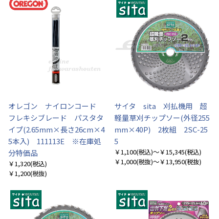
オレゴン ナイロンコード
サイタ sita 刈払機用 超
フレキシブレード パスタタ
軽量草刈チップソー(外径255
イプ(2.65mm×長さ26cm×4
mm×40P) 2枚組 2SC-25
5本入) 111113E ※在庫処
5
￥1,100
(税込)
～￥15,345
(税込)
分特価品
￥1,000
(税抜)
～￥13,950
(税抜)
￥1,320
(税込)
￥1,200
(税抜)