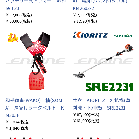
バッテリー式トリマー Aspi
A) 肩掛けバンド(ダブル)
re T28
KM2602-2
￥22,000
(税込)
￥2,112
(税込)
￥20,000
(税抜)
￥1,920
(税抜)
和光商事(WAKO) 杣(SOM
共立 KIORITZ 刈払機(草
A) 肩掛けラークベルト K
刈機・下刈機) SRE2231
￥67,100
(税込)
M305F
￥61,000
(税抜)
￥2,024
(税込)
￥1,840
(税抜)