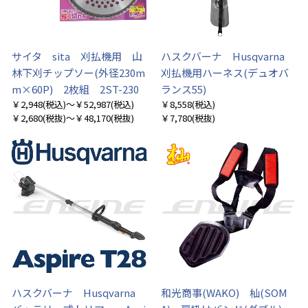
サイタ sita 刈払機用 山
ハスクバーナ Husqvarna
林下刈チップソー(外径230m
刈払機用ハーネス(デュオバ
m×60P) 2枚組 2ST-230
ランス55)
￥2,948
(税込)
～￥52,987
(税込)
￥8,558
(税込)
￥2,680
(税抜)
～￥48,170
(税抜)
￥7,780
(税抜)
ハスクバーナ Husqvarna
和光商事(WAKO) 杣(SOM