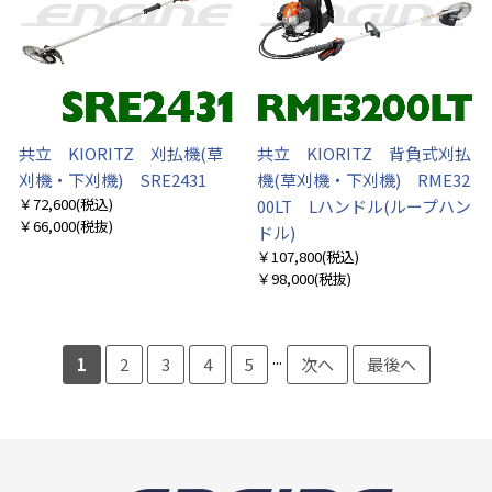
共立 KIORITZ 刈払機(草
共立 KIORITZ 背負式刈払
刈機・下刈機) SRE2431
機(草刈機・下刈機) RME32
￥72,600
(税込)
00LT Lハンドル(ループハン
￥66,000
(税抜)
ドル)
￥107,800
(税込)
￥98,000
(税抜)
...
1
2
3
4
5
次へ
最後へ