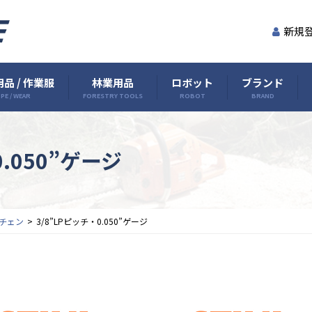
新規
品 / 作業服
林業用品
ロボット
ブランド
PE / WEAR
FORESTRY TOOLS
ROBOT
BRAND
0.050”ゲージ
チェン
3/8”LPピッチ・0.050”ゲージ