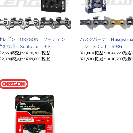
お買い物を続ける
カートへ進む
オレゴン OREGON ソーチェン
ハスクバーナ Husqvar
竹切り用 Sculptor 91F
ェン X-CUT S93G
2,552
(税込)
～￥76,780
(税込)
￥1,683
(税込)
～￥44,220
(税込)
2,320
(税抜)
～￥69,800
(税抜)
￥1,530
(税抜)
～￥40,200
(税抜)