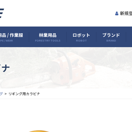
新規
品 / 作業服
林業用品
ロボット
ブランド
PE / WEAR
FORESTRY TOOLS
ROBOT
BRAND
ビナ
グ
リギング用カラビナ