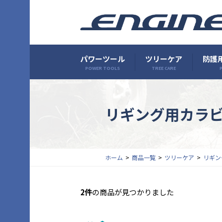
パワーツール
ツリーケア
防護用
POWER TOOLS
TREE CARE
P
リギング用カラ
ホーム
商品一覧
ツリーケア
リギン
2件
の商品が見つかりました