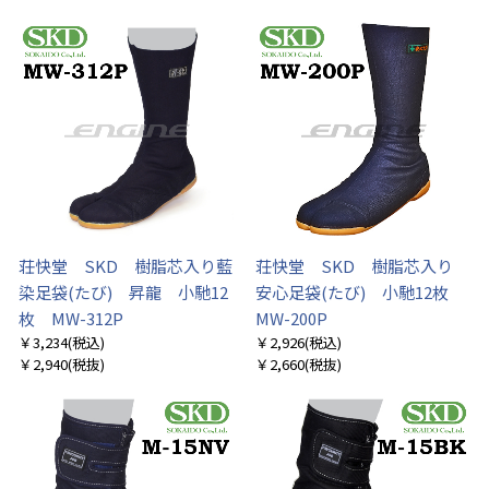
荘快堂 SKD 樹脂芯入り藍
荘快堂 SKD 樹脂芯入り
染足袋(たび) 昇龍 小馳12
安心足袋(たび) 小馳12枚
枚 MW-312P
MW-200P
￥3,234
(税込)
￥2,926
(税込)
￥2,940
(税抜)
￥2,660
(税抜)