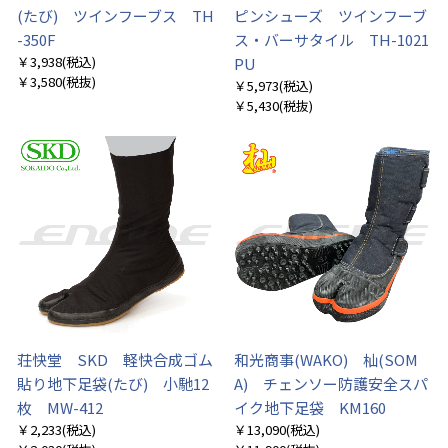
(たび) ツインフーブス TH
ピンシューズ ツインフーブ
-350F
ス・バーサタイル TH-1021
￥3,938
(税込)
PU
￥3,580
(税抜)
￥5,973
(税込)
￥5,430
(税抜)
荘快堂 SKD 軽快合成ゴム
和光商事(WAKO) 杣(SOM
貼り地下足袋(たび) 小馳12
A) チェンソー防護安全スパ
枚 MW-412
イク地下足袋 KM160
￥2,233
(税込)
￥13,090
(税込)