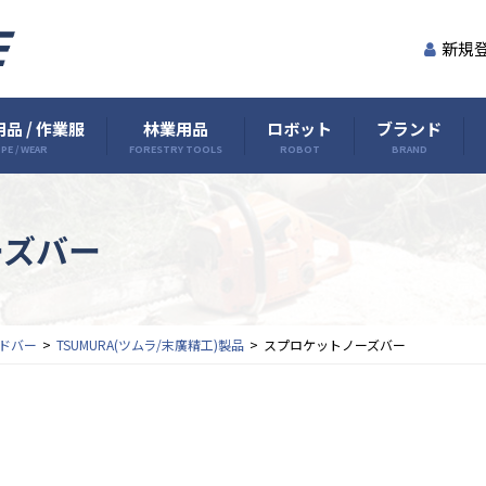
新規
品 / 作業服
林業用品
ロボット
ブランド
PE / WEAR
FORESTRY TOOLS
ROBOT
BRAND
ーズバー
ドバー
TSUMURA(ツムラ/末廣精工)製品
スプロケットノーズバー