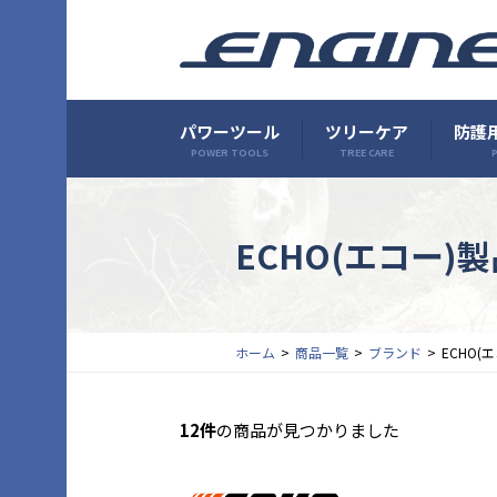
パワーツール
ツリーケア
防護用
POWER TOOLS
TREE CARE
P
ECHO(エコー)
ホーム
商品一覧
ブランド
ECHO(
12件
の商品が見つかりました