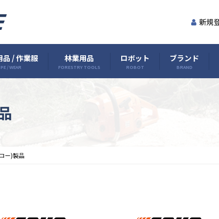
新規
品 / 作業服
林業用品
ロボット
ブランド
PE / WEAR
FORESTRY TOOLS
ROBOT
BRAND
製品
エコー)製品