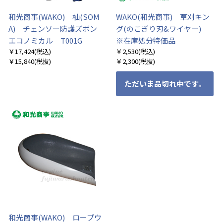
和光商事(WAKO) 杣(SOM
WAKO(和光商事) 草刈キン
A) チェンソー防護ズボン
グ(のこぎり刃&ワイヤー)
エコノミカル T001G
※在庫処分特価品
￥17,424
(税込)
￥2,530
(税込)
￥15,840
(税抜)
￥2,300
(税抜)
ただいま品切れ中です。
和光商事(WAKO) ロープウ