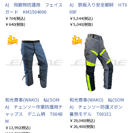
A) 飛散物防護用 フェイス
A) 鉄板入り安全脚絆 HT0
ガード KM1504006
09F
￥704
(税込)
￥5,544
(税込)
￥640
(税抜)
￥5,040
(税抜)
和光商事(WAKO) 杣(SOM
和光商事(WAKO) 杣(SOM
A) チェンソー作業防護用チ
A) チェンソー防護ズボン
ャップス デニム柄 T004B
暑熱モデル T001E1
￥29,040
(税込)
M
￥26,400
(税抜)
￥13,992
(税込)