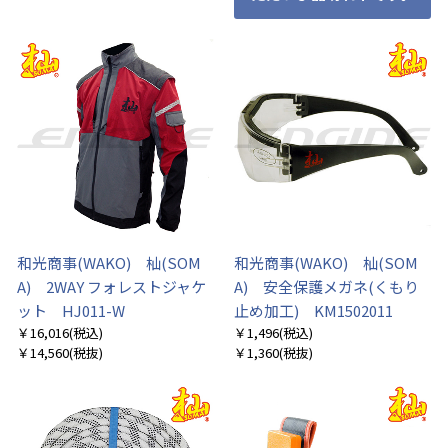
お買い物を続ける
カートへ進む
和光商事(WAKO) 杣(SOM
和光商事(WAKO) 杣(SOM
A) 2WAY フォレストジャケ
A) 安全保護メガネ(くもり
ット HJ011-W
止め加工) KM1502011
￥16,016
(税込)
￥1,496
(税込)
￥14,560
(税抜)
￥1,360
(税抜)