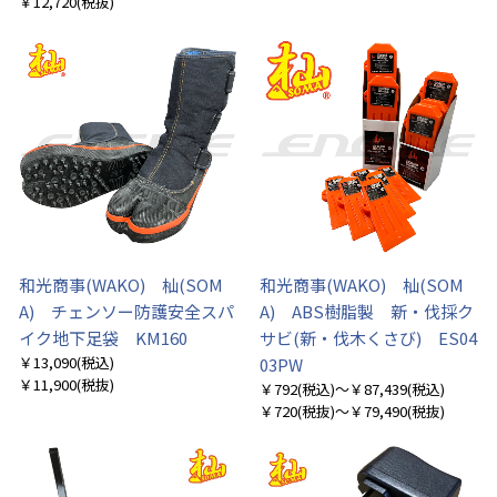
￥12,720
(税抜)
和光商事(WAKO) 杣(SOM
和光商事(WAKO) 杣(SOM
A) チェンソー防護安全スパ
A) ABS樹脂製 新・伐採ク
イク地下足袋 KM160
サビ(新・伐木くさび) ES04
￥13,090
(税込)
03PW
￥11,900
(税抜)
￥792
(税込)
～￥87,439
(税込)
￥720
(税抜)
～￥79,490
(税抜)