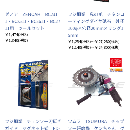
ゼノア ZENOAH BC231
フジ鋼業 鬼の爪 チタンコ
1・BC2511・BC2611・BC27
ーティングダイヤ砥石 外径
11用 ツールセット
100φ×穴径20mm×リング1
￥1,474
(税込)
5mm
￥1,340
(税抜)
￥1,254
(税込)
～￥27,280
(税込)
￥1,140
(税抜)
～￥24,800
(税抜)
フジ鋼業 チェンソー刃砥ぎ
ツムラ TSUMURA チップ
ガイド マグネット式 FD-
ソー研磨機 ケンちゃん グ