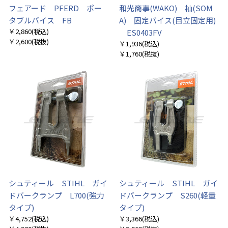
フェアード PFERD ポー
和光商事(WAKO) 杣(SOM
タブルバイス FB
A) 固定バイス(目立固定用)
￥2,860
(税込)
ES0403FV
￥2,600
(税抜)
￥1,936
(税込)
￥1,760
(税抜)
お買い物を続ける
カートへ進む
シュティール STIHL ガイ
シュティール STIHL ガイ
ドバークランプ L700(強力
ドバークランプ S260(軽量
タイプ)
タイプ)
￥4,752
(税込)
￥3,366
(税込)