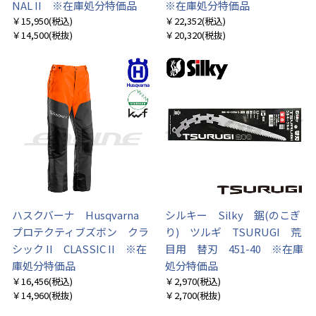
NAL II ※在庫処分特価品
※在庫処分特価品
￥15,950
(税込)
￥22,352
(税込)
￥14,500
(税抜)
￥20,320
(税抜)
ハスクバーナ Husqvarna
シルキー Silky 鋸(のこぎ
プロテクティブズボン クラ
り) ツルギ TSURUGI 荒
シック II CLASSIC II ※在
目用 替刃 451-40 ※在庫
庫処分特価品
処分特価品
￥16,456
(税込)
￥2,970
(税込)
￥14,960
(税抜)
￥2,700
(税抜)