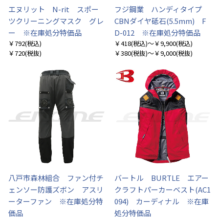
エヌリット N-rit スポー
フジ鋼業 ハンディタイプ
ツクリーニングマスク グレ
CBNダイヤ砥石(5.5mm) F
ー ※在庫処分特価品
D-012 ※在庫処分特価品
￥792
(税込)
￥418
(税込)
～￥9,900
(税込)
￥720
(税抜)
￥380
(税抜)
～￥9,000
(税抜)
お買い物を続ける
カートへ進む
八戸市森林組合 ファン付チ
バートル BURTLE エアー
ェンソー防護ズボン アスリ
クラフトパーカーベスト(AC1
ーターファン ※在庫処分特
094) カーディナル ※在庫
価品
処分特価品