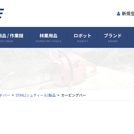
新規
品 / 作業服
林業用品
ロボット
ブランド
PE / WEAR
FORESTRY TOOLS
ROBOT
BRAND
ドバー
STIHL(シュティール)製品
カービングバー