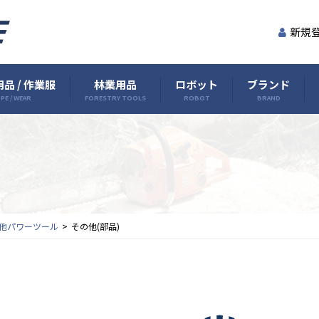
新規
品 / 作業服
林業用品
ロボット
ブランド
PE / WEAR
FORESTRY TOOLS
ROBOT
BRAND
他パワーツール
その他(部品)