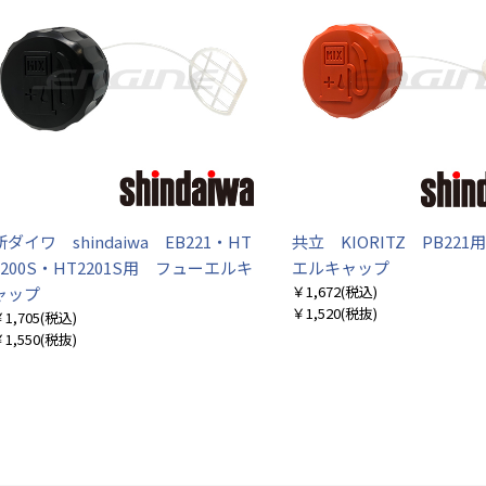
お買い物を続ける
カートへ進む
新ダイワ shindaiwa EB221・HT
共立 KIORITZ PB22
2200S・HT2201S用 フューエルキ
エルキャップ
￥1,672
(税込)
ャップ
￥1,520
(税抜)
1,705
(税込)
1,550
(税抜)