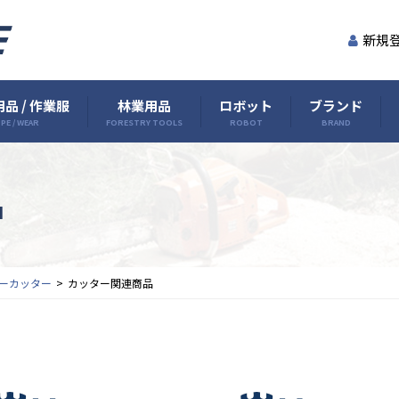
新規
品 / 作業服
林業用品
ロボット
ブランド
PE / WEAR
FORESTRY TOOLS
ROBOT
BRAND
品
ーカッター
カッター関連商品