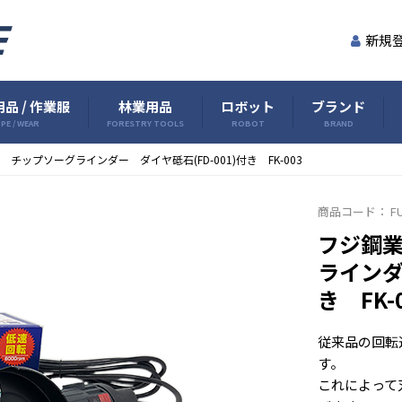
新規
品 / 作業服
林業用品
ロボット
ブランド
PE / WEAR
FORESTRY TOOLS
ROBOT
BRAND
チップソーグラインダー ダイヤ砥石(FD-001)付き FK-003
商品コード：
FU
フジ鋼
ラインダ
き FK-
従来品の回転速度
す。
これによって