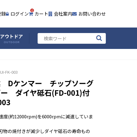
0
登録
ログイン
カート
会社案内
お問い合わせ
アウトドア
OUTDOOR
JI-FK-003
業 Dケンマー チップソーグ
ー ダイヤ砥石(FD-001)付
003
(約12000rpm)を6000rpmに減速していま
刃物の焼付きが減少しダイヤ砥石の寿命もの