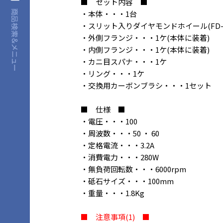
■ セット内容 ■
・本体・・・1台
・スリット入りダイヤモンドホイール(FD-0
・外側フランジ・・・1ケ(本体に装着)
・内側フランジ・・・1ケ(本体に装着)
・カニ目スパナ・・・1ケ
・リング・・・1ケ
・交換用カーボンブラシ・・・1セット
■ 仕様 ■
・電圧・・・100
・周波数・・・50 ・ 60
・定格電流・・・3.2A
・消費電力・・・280W
・無負荷回転数・・・6000rpm
・砥石サイズ・・・100mm
・重量・・・1.8Kg
■ 注意事項(1) ■