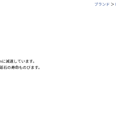
ブランド
＞
rpmに減速しています。
砥石の寿命ものびます。