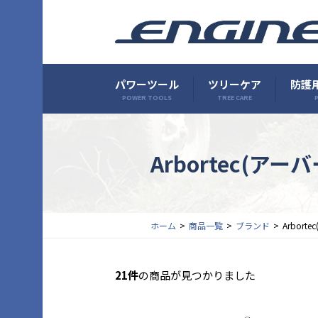
パワーツール
ツリーケア
防護用
POWER TOOLS
TREE CARE
P
Arbortec(ア
ホーム
商品一覧
ブランド
Arbor
21件
の商品が見つかりました