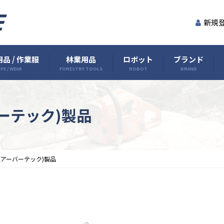
新規
品 / 作業服
林業用品
ロボット
ブランド
PE / WEAR
FORESTRY TOOLS
ROBOT
BRAND
ーバーテック)製品
tec(アーバーテック)製品