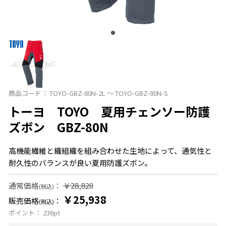
商品コード：
TOYO-GBZ-80N-2L ～ TOYO-GBZ-80N-S
トーヨ TOYO 夏用チェンソー防護
ズボン GBZ-80N
高機能繊維と織組織を組み合わせた生地によって、通気性と
耐久性のバランスが良い夏用防護ズボン。
通常価格
：
￥28,820
(税込)
￥25,938
販売価格
：
(税込)
ポイント：
236
pt