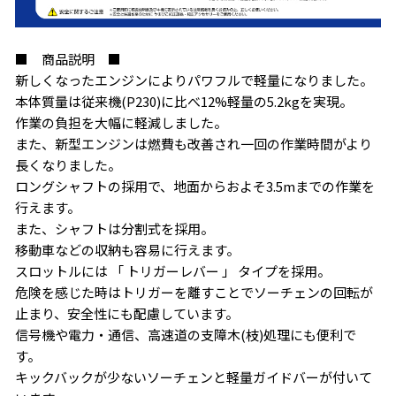
お買い物を続ける
カートへ進む
■ 商品説明 ■
新しくなったエンジンによりパワフルで軽量になりました。
本体質量は従来機(P230)に比べ12%軽量の5.2kgを実現。
作業の負担を大幅に軽減しました。
また、新型エンジンは燃費も改善され一回の作業時間がより
長くなりました。
ロングシャフトの採用で、地面からおよそ3.5mまでの作業を
行えます。
また、シャフトは分割式を採用。
移動車などの収納も容易に行えます。
スロットルには 「 トリガーレバー 」 タイプを採用。
危険を感じた時はトリガーを離すことでソーチェンの回転が
止まり、安全性にも配慮しています。
信号機や電力・通信、高速道の支障木(枝)処理にも便利で
す。
キックバックが少ないソーチェンと軽量ガイドバーが付いて