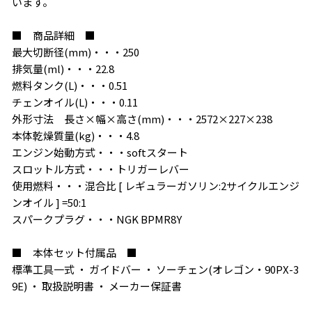
います。
■ 商品詳細 ■
最大切断径(mm)・・・250
排気量(ml)・・・22.8
燃料タンク(L)・・・0.51
チェンオイル(L)・・・0.11
外形寸法 長さ×幅×高さ(mm)・・・2572×227×238
本体乾燥質量(kg)・・・4.8
エンジン始動方式・・・softスタート
スロットル方式・・・トリガーレバー
使用燃料・・・混合比 [ レギュラーガソリン:2サイクルエンジ
ンオイル ] =50:1
スパークプラグ・・・NGK BPMR8Y
■ 本体セット付属品 ■
標準工具一式 ・ ガイドバー ・ ソーチェン(オレゴン・90PX-3
9E) ・ 取扱説明書 ・ メーカー保証書