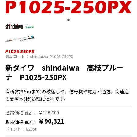
商品コード：
shindaiwa-P1025-250PX
新ダイワ shindaiwa 高枝プルー
ナ P1025-250PX
高所(約3.5mまで)の枝落しや、信号機や電力・通信、高速道
の支障木(枝)処理に便利です。
通常価格
：
￥108,900
(税込)
￥90,321
販売価格
：
(税込)
ポイント：
821
pt