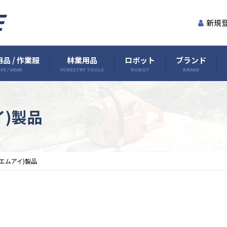
新規
品 / 作業服
林業用品
ロボット
ブランド
PE / WEAR
FORESTRY TOOLS
ROBOT
BRAND
イ)製品
ーエムアイ)製品