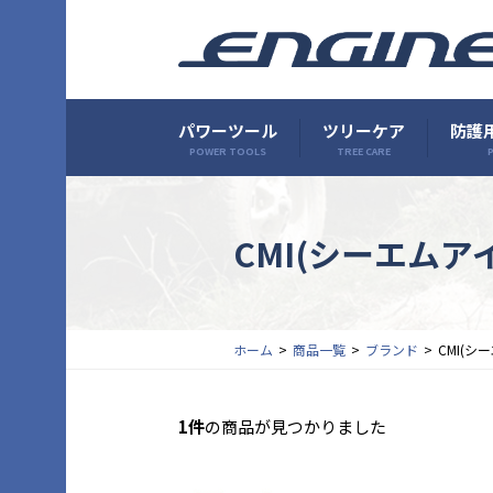
パワーツール
ツリーケア
防護用
POWER TOOLS
TREE CARE
P
CMI(シーエムア
ホーム
商品一覧
ブランド
CMI(シ
1件
の商品が見つかりました