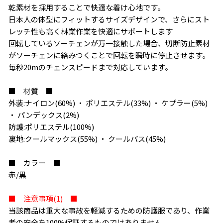
乾素材を採用することで快適な着け心地です。
日本人の体型にフィットするサイズデザインで、さらにスト
レッチ性も高く林業作業を快適にサポートします
回転しているソーチェンが万一接触した場合、切断防止素材
がソーチェンに絡みつくことで回転を瞬時に停止させます。
毎秒20mのチェンスピードまで対応しています。
■ 材質 ■
外装:ナイロン(60%) ・ ポリエステル(33%) ・ ケプラー(5%)
・ パンデックス(2%)
防護:ポリエステル(100%)
裏地:クールマックス(55%) ・ クールパス(45%)
■ カラー ■
赤/黒
■ 注意事項(1) ■
当該商品は重大な事故を軽減するための防護服であり、作業
者の安全を100%保証するものではありません。