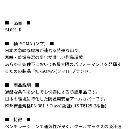
■ 品番 ■
SL001-R
■ 杣-SOMA-(ソマ) ■
日本の急峰な尾根が連なる特殊な山々。
寒暖・乾燥多湿の変化が激しい列島環境。
あらゆる条件下においても最大限のパフォーマンスを発揮す
るための製品「杣-SOMA-(ソマ)」ブランド。
お買い物を続ける
カートへ進む
■ 商品説明 ■
過酷な条件を少しでも快適にする防護用品です。
日本の環境に特化した防護用安全アームカバーです。
欧州安全規格EN 381-5 Class1認証(JIS T8125-2相当)
■ 特徴 ■
ベンチレーションで通気性が良く、クールマックスの吸汗速