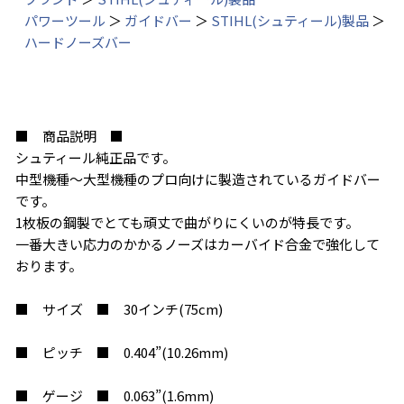
パワーツール
＞
ガイドバー
＞
STIHL(シュティール)製品
＞
ハードノーズバー
■ 商品説明 ■
シュティール純正品です。
中型機種〜大型機種のプロ向けに製造されているガイドバー
です。
1枚板の鋼製でとても頑丈で曲がりにくいのが特長です。
一番大きい応力のかかるノーズはカーバイド合金で強化して
おります。
■ サイズ ■ 30インチ(75cm)
■ ピッチ ■ 0.404”(10.26mm)
■ ゲージ ■ 0.063”(1.6mm)