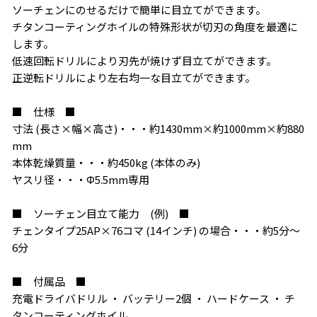
ソーチェンにのせるだけで簡単に目立てができます。
チタンコーティングホイルの特殊形状が切刃の角度を最適に
します。
低速回転ドリルにより刃先が焼けず目立てができます。
正逆転ドリルにより左右均一な目立てができます。
お買い物を続ける
カートへ進む
■ 仕様 ■
寸法 (長さ×幅×高さ)・・・約1430mm×約1000mm×約880
mm
本体乾燥質量・・・約450kg (本体のみ)
ヤスリ径・・・Φ5.5mm専用
■ ソーチェン目立て能力 (例) ■
チェンタイプ25AP×76コマ (14インチ) の場合・・・約5分〜
6分
■ 付属品 ■
充電ドライバドリル ・ バッテリー2個 ・ ハードケース ・ チ
タンコーティングホイル