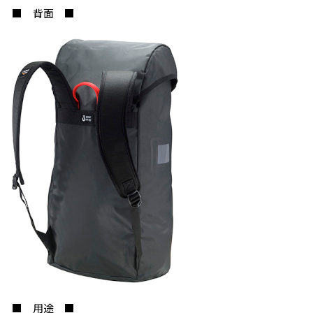
■ 背面 ■
お買い物を続ける
カートへ進む
■ 用途 ■