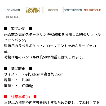
■ 商品説明 ■
雨蓋式の高耐久ターポリンPVC500Dを使用した約40リットル
バックパック。
輸送用のラベルポケット、ロープエンドを結ぶループを内
蔵。
荷揚げ用のハンドルは約50の荷重に耐えられます。
■ 商品詳細 ■
サイズ・・・φ約32cm×高さ約55cm
容量・・・約40L
重量・・・約950g
■ 注意事項(1) ■
本製品の機能や内容等を説明するための例として添付してお