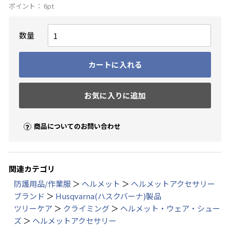
ポイント：
6
pt
数量
カートに入れる
お気に入りに追加
商品についてのお問い合わせ
関連カテゴリ
防護用品/作業服
＞
ヘルメット
＞
ヘルメットアクセサリー
お買い物を続ける
カートへ進む
ブランド
＞
Husqvarna(ハスクバーナ)製品
ツリーケア
＞
クライミング
＞
ヘルメット・ウェア・シュー
ズ
＞
ヘルメットアクセサリー