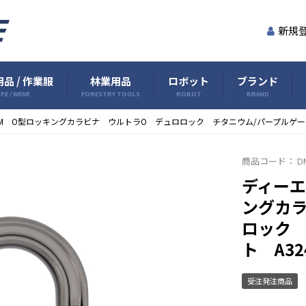
新規
品 / 作業服
林業用品
ロボット
ブランド
PE / WEAR
FORESTRY TOOLS
ROBOT
BRAND
M O型ロッキングカラビナ ウルトラO デュロロック チタニウム/パープルゲート
商品コード：
D
ディーエ
ングカ
ロック 
ト A32
受注発注商品