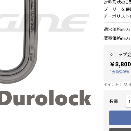
対称形状のO
プーリーを使
アーボリスト
通常価格
(税込)
販売価格
(税込)
ショップ会
￥8,800
* 会員登録
ポイント：
85
p
数量