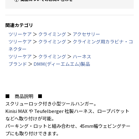
関連カテゴリ
ツリーケア
＞
クライミング
＞
アクセサリー
ツリーケア
＞
クライミング
＞
クライミング用カラビナ・コ
お買い物を続ける
カートへ進む
ネクター
ツリーケア
＞
クライミング
＞
ハーネス
ブランド
＞
DMM(ディーエムエム)製品
■ 商品説明 ■
スクリューロック付き小型ツールハンガー。
Kinisi MAX や Teufelberger 社製ハーネス、ロープバケット
などへ取り付けが可能。
パーキング・ロットと組み合わせ、45mm幅ウェビングテー
プにも取り付けできます。