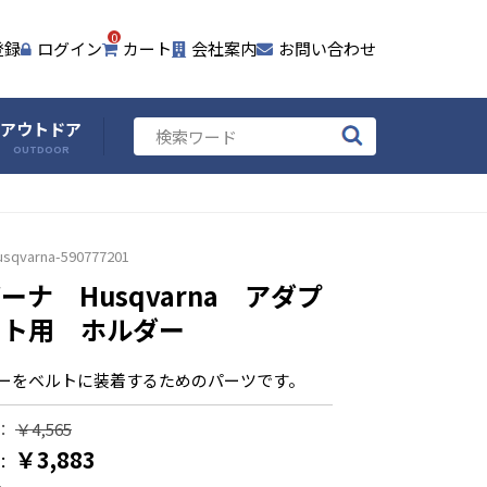
0
登録
ログイン
カート
会社案内
お問い合わせ
アウトドア
OUTDOOR
usqvarna-590777201
ーナ Husqvarna アダプ
ット用 ホルダー
ーをベルトに装着するためのパーツです。
：
￥4,565
￥3,883
：