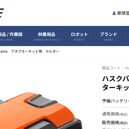
新規
品 / 作業服
林業用品
ロボット
ブランド
PE / WEAR
FORESTRY TOOLS
ROBOT
BRAND
varna アダプターキット用 ホルダー
商品コード：
H
ハスクバ
ターキ
予備バッテリ
通常価格
(税込)
販売価格
(税込)