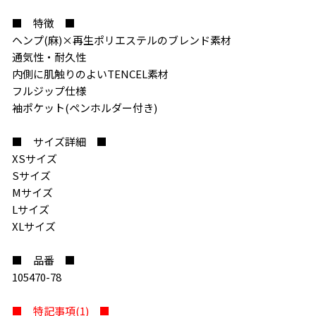
■ 特徴 ■
ヘンプ(麻)×再生ポリエステルのブレンド素材
通気性・耐久性
内側に肌触りのよいTENCEL素材
フルジップ仕様
袖ポケット(ペンホルダー付き)
■ サイズ詳細 ■
XSサイズ
Sサイズ
Mサイズ
Lサイズ
XLサイズ
お買い物を続ける
カートへ進む
■ 品番 ■
105470-78
■ 特記事項(1) ■