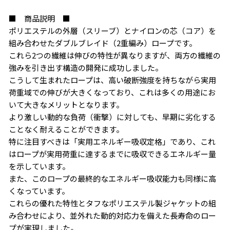
■ 商品説明 ■
ポリエステルの外層（スリーブ）とナイロンの芯（コア）を
組み合わせたダブルブレイド（2重編み）ロープです。
これら2つの繊維は伸びの特性が異なりますが、両方の繊維の
強みを引き出す構造の開発に成功しました。
こうして生まれたロープは、高い破断強度を持ちながら実用
荷重域での伸びが大きくなっており、これは多くの用途にお
いて大きなメリットとなります。
お買い物を続ける
カートへ進む
より激しい動的な負荷（衝撃）に対しても、早期に劣化する
ことなく耐えることができます。
特に注目すべきは「実用エネルギー吸収定格」であり、これ
はロープが実用荷重に達するまでに吸収できるエネルギー量
を示しています。
また、このロープの最終的なエネルギー吸収能力も同様に高
くなっています。
これらの優れた特性とタフなポリエステル製ジャケットの組
み合わせにより、並外れた動的対応力を備えた長寿命のロー
プが実現しました。