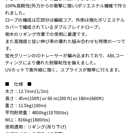
100%高靭性(外力からの衝撃に強い)ポリエステル繊維で作ら
れました。
ロープの構成は芯部分は編組コア、外側は強化ポリエステル
カバーで構成されているダブルブレイドロープ。
樹木のリギング作業での使用に最適です。
また高強度と低い伸び率の優れた組み合わせも特徴の一つで
す。
蛍光グリーンのIDトレーサーが編み込まれており、ABLコー
ティングにより優れた耐摩耗性を備えました。
UVカットで紫外線に強く、スプライスが簡単に行えます。
お買い物を続ける
カートへ進む
■ 仕様 ■
太さ：12.7mm(1/2in)
長さ：45m(150ft) or 60 m(200 ft) or 180m(600ft)
重さ：11.5kg(100m)
平均耐荷重：4850kg(10700lbs)
WLL：816kg(1800lbs)
使用適用：リギング(吊り下げ)