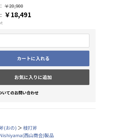
：
￥20,900
￥18,491
：
pt
カートに入れる
お気に入りに追加
ついてのお問い合わせ
斧(おの)
＞
枝打斧
Nishiyama(西山商会)製品