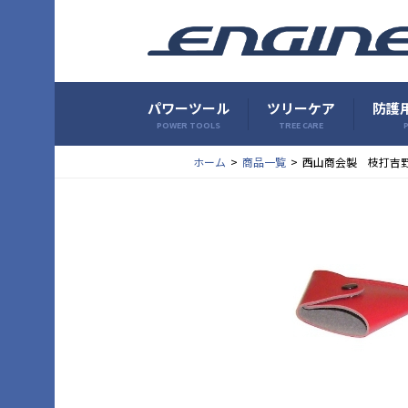
パワーツール
ツリーケア
防護用
POWER TOOLS
TREE CARE
P
ホーム
商品一覧
西山商会製 枝打吉野斧