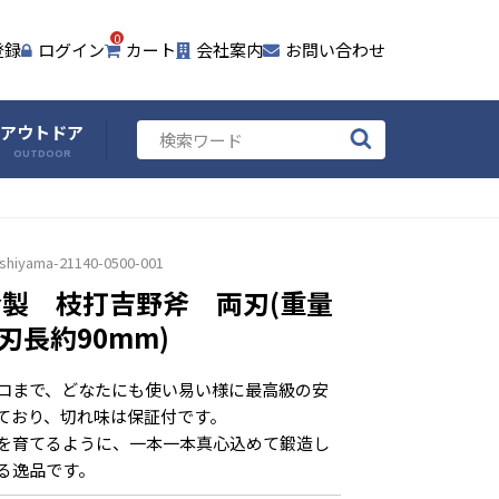
0
登録
ログイン
カート
会社案内
お問い合わせ
アウトドア
OUTDOOR
ishiyama-21140-0500-001
製 枝打吉野斧 両刃(重量
/刃長約90mm)
ロまで、どなたにも使い易い様に最高級の安
ており、切れ味は保証付です。
を育てるように、一本一本真心込めて鍛造し
る逸品です。