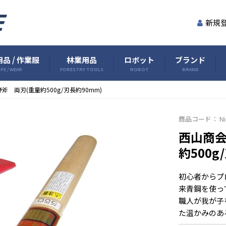
新規
品 / 作業服
林業用品
ロボット
ブランド
PE / WEAR
FORESTRY TOOLS
ROBOT
BRAND
 両刃(重量約500g/刃長約90mm)
商品コード：
N
西山商会
約500g
初心者からプ
来青鋼を使っ
職人が我が子
た温かみのあ