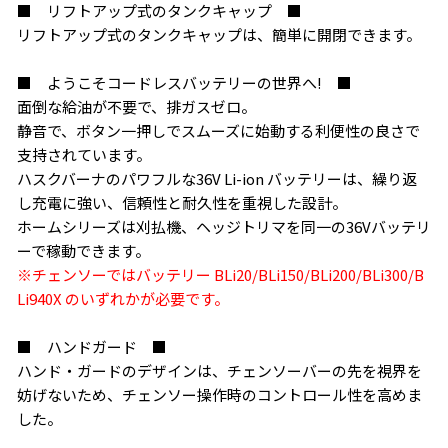
■ リフトアップ式のタンクキャップ ■
リフトアップ式のタンクキャップは、簡単に開閉できます。
■ ようこそコードレスバッテリーの世界へ! ■
面倒な給油が不要で、排ガスゼロ。
静音で、ボタン一押しでスムーズに始動する利便性の良さで
支持されています。
ハスクバーナのパワフルな36V Li-ion バッテリーは、繰り返
し充電に強い、信頼性と耐久性を重視した設計。
ホームシリーズは刈払機、ヘッジトリマを同一の36Vバッテリ
ーで稼動できます。
※チェンソーではバッテリー BLi20/BLi150/BLi200/BLi300/B
Li940X のいずれかが必要です。
■ ハンドガード ■
お買い物を続ける
カートへ進む
ハンド・ガードのデザインは、チェンソーバーの先を視界を
妨げないため、チェンソー操作時のコントロール性を高めま
した。