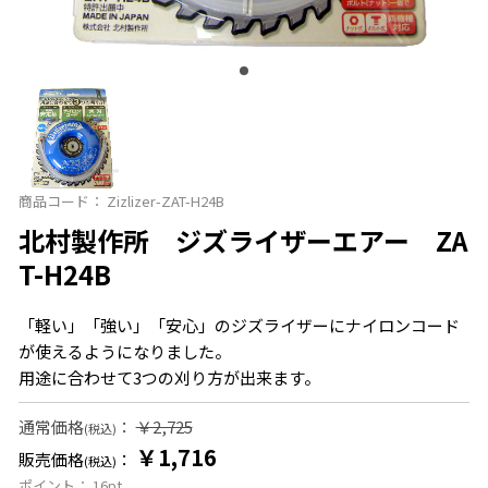
商品コード：
Zizlizer-ZAT-H24B
北村製作所 ジズライザーエアー ZA
T-H24B
「軽い」「強い」「安心」のジズライザーにナイロンコード
が使えるようになりました。
用途に合わせて3つの刈り方が出来ます。
通常価格
：
￥2,725
(税込)
￥1,716
販売価格
：
(税込)
ポイント：
16
pt