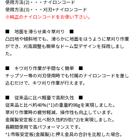
使用方法(2)・・・ナイロンコード
使用方法(3)・・・刈刃+ナイロンコード
※純正のナイロンコードをお使い下さい。
■ 地面を滑らせ楽々草刈り ■
凸凹地や傾斜地でも、滑らかに地面をはうように草刈り作業
ができ、刈高調整も簡単なドーム型デザインを採用しまし
お買い物を続ける
カートへ進む
た。
■ キワ刈り作業が手間なく簡単 ■
チップソー等の刈刃使用時でも付属のナイロンコードを差し
込むだけで、キワ刈り作業が行えます。
■ 従来品に比べ軽量で高耐久性 ■
従来品と比べ約40%(*1)の重量約98gを実現しました。
草刈り作業時の疲労軽減、操作性も向上しています。
金属製安定板と比べ耐久性約5倍(*2)を実現しました。
長期間使用で高パフォーマンスです。
*1:市販安定板(金属製)と押え金具の合計を比較した場合。