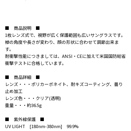
お買い物を続ける
カートへ進む
■ 商品説明 ■
1枚レンズ式で、視野が広く保護範囲も広いサングラスです。
棹の角度や長さが変わり、顔の形状に合わせて調節出来ま
す。
耐衝撃性能につきましては、ANSI・CEに加えて米国国防総省
衝撃テストに合格しています。
■ 商品詳細 ■
レンズ・・・ポリカーボネイト、耐キズコーティング、曇り
止め加工
レンズ色・・・クリア(透明)
重量・・・約36.5g
■ 紫外線保護 ■
UV LIGHT [180nm-380nm] 99.9%