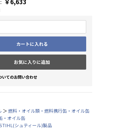
￥6,633
：
t
カートに入れる
お気に入りに追加
ついてのお問い合わせ
ル
＞
燃料・オイル類・燃料携行缶・オイル缶
缶・オイル缶
STIHL(シュティール)製品