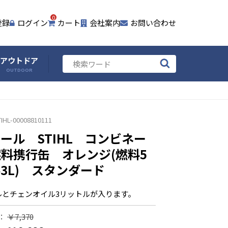
0
登録
ログイン
カート
会社案内
お問い合わせ
アウトドア
OUTDOOR
TIHL-00008810111
ール STIHL コンビネー
料携行缶 オレンジ(燃料5
ル3L) スタンダード
ルとチェンオイル3リットルが入ります。
：
￥7,370