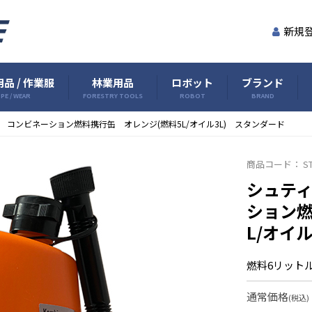
新規
品 / 作業服
林業用品
ロボット
ブランド
PE / WEAR
FORESTRY TOOLS
ROBOT
BRAND
L コンビネーション燃料携行缶 オレンジ(燃料5L/オイル3L) スタンダード
商品コード：
S
シュティ
ション燃
L/オイ
燃料6リット
通常価格
(税込)